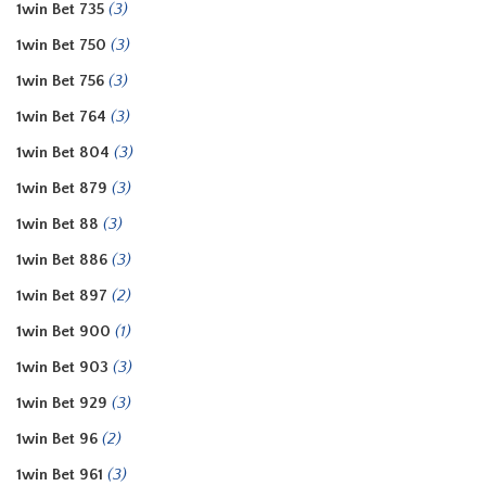
1win Bet 735
(3)
1win Bet 750
(3)
1win Bet 756
(3)
1win Bet 764
(3)
1win Bet 804
(3)
1win Bet 879
(3)
1win Bet 88
(3)
1win Bet 886
(3)
1win Bet 897
(2)
1win Bet 900
(1)
1win Bet 903
(3)
1win Bet 929
(3)
1win Bet 96
(2)
1win Bet 961
(3)