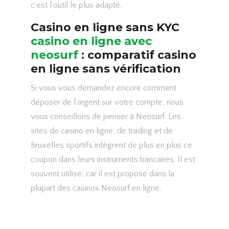
c’est l’outil le plus adapté.
Casino en ligne sans KYC
casino en ligne avec
neosurf
: comparatif casino
en ligne sans vérification
Si vous vous demandez encore comment
déposer de l’argent sur votre compte, nous
vous conseillons de penser à Neosurf. Les
sites de casino en ligne, de trading et de
Bruxelles sportifs intègrent de plus en plus ce
coupon dans leurs instruments bancaires. Il est
souvent utilisé, car il est proposé dans la
plupart des casinos Neosurf en ligne.