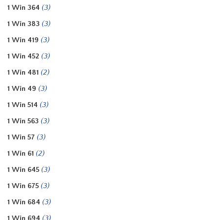
1 Win 364
(3)
1 Win 383
(3)
1 Win 419
(3)
1 Win 452
(3)
1 Win 481
(2)
1 Win 49
(3)
1 Win 514
(3)
1 Win 563
(3)
1 Win 57
(3)
1 Win 61
(2)
1 Win 645
(3)
1 Win 675
(3)
1 Win 684
(3)
1 Win 694
(3)