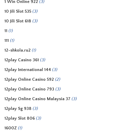
1 Win Online 922
(3)
10 Jili Slot 535
(3)
10 Jili Slot 618
(3)
11
(1)
111
(1)
12-shkola.ru2
(1)
12play Casino 361
(3)
12play International 144
(3)
12play Online Casino 592
(2)
12play Online Casino 793
(3)
12play Online Casino Malaysia 37
(3)
12play Sg 938
(3)
12play Slot 806
(3)
1600Z
(1)