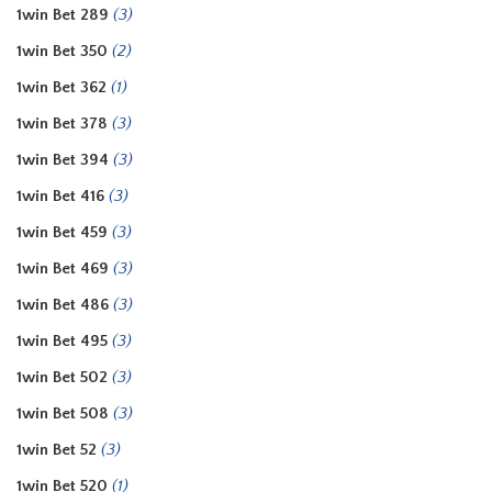
1win Bet 289
(3)
1win Bet 350
(2)
1win Bet 362
(1)
1win Bet 378
(3)
1win Bet 394
(3)
1win Bet 416
(3)
1win Bet 459
(3)
1win Bet 469
(3)
1win Bet 486
(3)
1win Bet 495
(3)
1win Bet 502
(3)
1win Bet 508
(3)
1win Bet 52
(3)
1win Bet 520
(1)