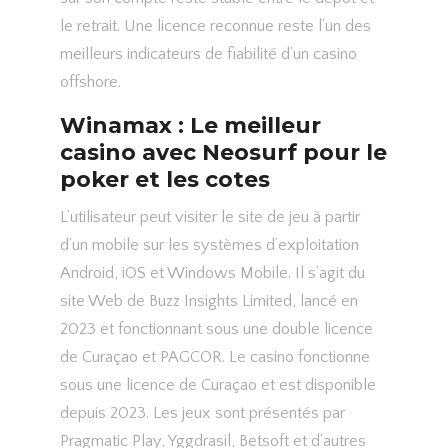
le retrait. Une licence reconnue reste l’un des
meilleurs indicateurs de fiabilité d’un casino
offshore.
Winamax : Le meilleur
casino avec Neosurf pour le
poker et les cotes
L’utilisateur peut visiter le site de jeu à partir
d’un mobile sur les systèmes d’exploitation
Android, iOS et Windows Mobile. Il s’agit du
site Web de Buzz Insights Limited, lancé en
2023 et fonctionnant sous une double licence
de Curaçao et PAGCOR. Le casino fonctionne
sous une licence de Curaçao et est disponible
depuis 2023. Les jeux sont présentés par
Pragmatic Play, Yggdrasil, Betsoft et d’autres