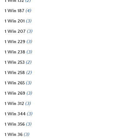
1 Win 132
(2)
1 Win 187
(4)
1 Win 201
(3)
1 Win 207
(3)
1 Win 229
(3)
1 Win 238
(3)
1 Win 253
(2)
1 Win 258
(2)
1 Win 265
(3)
1 Win 269
(3)
1 Win 312
(3)
1 Win 344
(3)
1 Win 356
(3)
1 Win 36
(3)