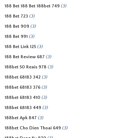
188 Bet 188 Bet 188bet 749
(3)
188 Bet 723
(3)
188 Bet 909
(3)
188 Bet 991
(3)
188 Bet Link 125
(3)
188 Bet Review 687
(3)
188bet 50 Reais 978
(3)
188bet 68183 342
(3)
188bet 68183 376
(3)
188bet 68183 410
(3)
188bet 68183 449
(3)
188bet Apk 847
(3)
188bet Cho Dien Thoai 649
(3)