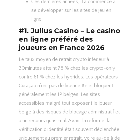
Ces dernières années, il a commencé à
se développer sur les sites de jeu en
ligne.
#1. Julius Casino – Le casino
en ligne préféré des
joueurs en France 2026
Le taux moyen de retrait crypto inférieur à
30minutes atteint 78 % chez les crypto-only
contre 61 % chez les hybrides. Les opérateurs
Curaçao n’ont pas de licence B+ et bloquent
généralement les IP belges. Les sites
accessibles malgré tout exposent le joueur
belge à des risques de blocage administratif et
à un recours quasi-nul. Avant la réforme, la
vérification d’identité était souvent déclenchée
uniquement au premier retrait, voire au-delà de