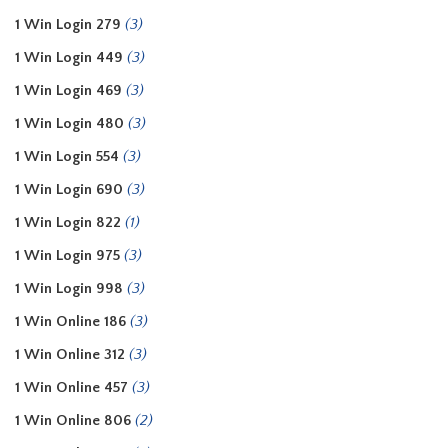
1 Win Login 279
(3)
1 Win Login 449
(3)
1 Win Login 469
(3)
1 Win Login 480
(3)
1 Win Login 554
(3)
1 Win Login 690
(3)
1 Win Login 822
(1)
1 Win Login 975
(3)
1 Win Login 998
(3)
1 Win Online 186
(3)
1 Win Online 312
(3)
1 Win Online 457
(3)
1 Win Online 806
(2)