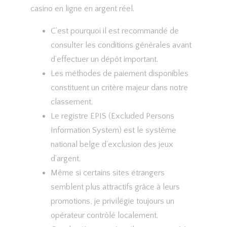
casino en ligne en argent réel.
C’est pourquoi il est recommandé de
consulter les conditions générales avant
d’effectuer un dépôt important.
Les méthodes de paiement disponibles
constituent un critère majeur dans notre
classement.
Le registre EPIS (Excluded Persons
Information System) est le système
national belge d’exclusion des jeux
d’argent.
Même si certains sites étrangers
semblent plus attractifs grâce à leurs
promotions, je privilégie toujours un
opérateur contrôlé localement.