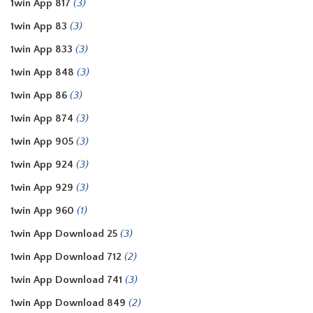
1win App 817
(3)
1win App 83
(3)
1win App 833
(3)
1win App 848
(3)
1win App 86
(3)
1win App 874
(3)
1win App 905
(3)
1win App 924
(3)
1win App 929
(3)
1win App 960
(1)
1win App Download 25
(3)
1win App Download 712
(2)
1win App Download 741
(3)
1win App Download 849
(2)