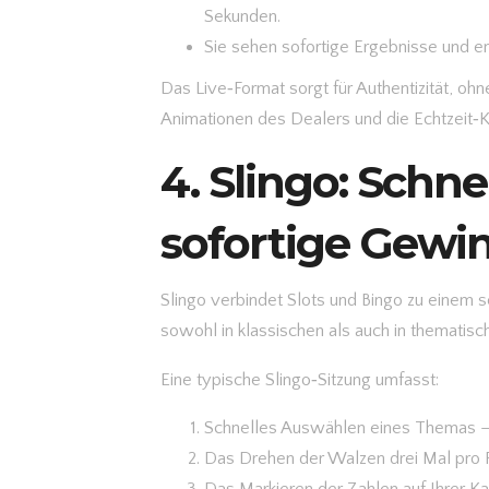
Sekunden.
Sie sehen sofortige Ergebnisse und en
Das Live‑Format sorgt für Authentizität, ohn
Animationen des Dealers und die Echtzeit‑
4. Slingo: Schne
sofortige Gewi
Slingo verbindet Slots und Bingo zu einem sc
sowohl in klassischen als auch in thematisc
Eine typische Slingo‑Sitzung umfasst:
Schnelles Auswählen eines Themas – 
Das Drehen der Walzen drei Mal pro 