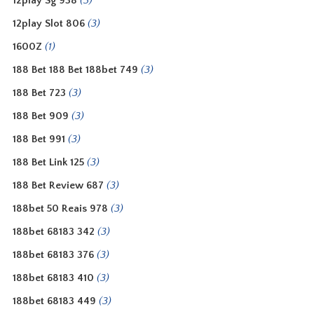
12play Sg 938
(3)
12play Slot 806
(3)
1600Z
(1)
188 Bet 188 Bet 188bet 749
(3)
188 Bet 723
(3)
188 Bet 909
(3)
188 Bet 991
(3)
188 Bet Link 125
(3)
188 Bet Review 687
(3)
188bet 50 Reais 978
(3)
188bet 68183 342
(3)
188bet 68183 376
(3)
188bet 68183 410
(3)
188bet 68183 449
(3)