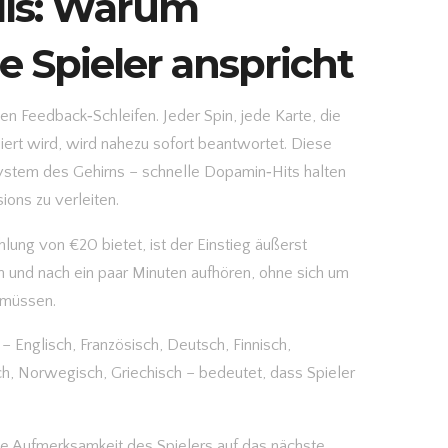
ills: Warum
e Spieler anspricht
en Feedback‑Schleifen. Jeder Spin, jede Karte, die
iert wird, wird nahezu sofort beantwortet. Diese
system des Gehirns – schnelle Dopamin‑Hits halten
ions zu verleiten.
lung von €20 bietet, ist der Einstieg äußerst
en und nach ein paar Minuten aufhören, ohne sich um
 müssen.
 Englisch, Französisch, Deutsch, Finnisch,
sch, Norwegisch, Griechisch – bedeutet, dass Spieler
die Aufmerksamkeit des Spielers auf das nächste