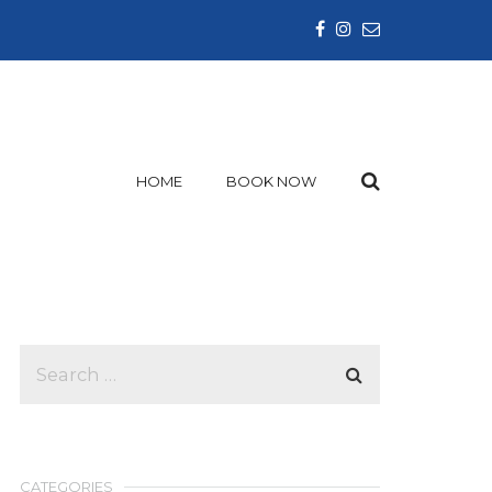
HOME
BOOK NOW
CATEGORIES