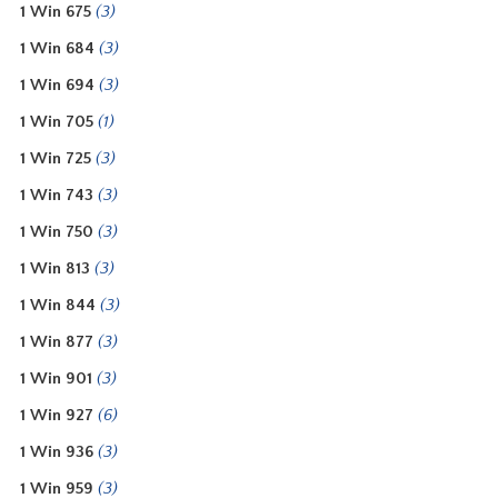
1 Win 675
(3)
1 Win 684
(3)
1 Win 694
(3)
1 Win 705
(1)
1 Win 725
(3)
1 Win 743
(3)
1 Win 750
(3)
1 Win 813
(3)
1 Win 844
(3)
1 Win 877
(3)
1 Win 901
(3)
1 Win 927
(6)
1 Win 936
(3)
1 Win 959
(3)