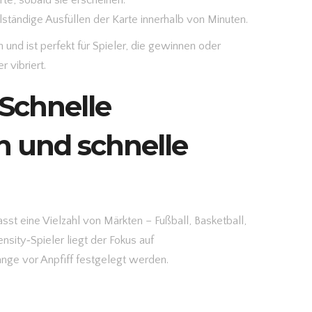
rte, sobald sie erscheinen.
lständige Ausfüllen der Karte innerhalb von Minuten.
 und ist perfekt für Spieler, die gewinnen oder
 vibriert.
 Schnelle
 und schnelle
t eine Vielzahl von Märkten – Fußball, Basketball,
nsity‑Spieler liegt der Fokus auf
nge vor Anpfiff festgelegt werden.